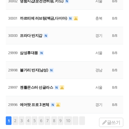
30002
명함지갑(운전면허증, 카드)
서울
8/8
N
30001
까르띠에 러브링(백금,다이아)
충북
8/8
N
30000
프라다 반지갑
경기
8/8
N
29999
삼성휴대퐁
서울
8/8
N
29998
불가리 반지(남성)
경남
8/8
N
29997
젠틀몬스터 선글라스
서울
8/8
N
29996
에어팟 프로 3 본체
경기
8/8
N
2
3
4
5
6
7
8
9
10
1
글쓰기