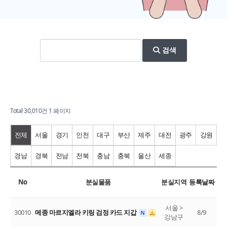
검색
Total 30,010건
1 페이지
전체
서울
경기
인천
대구
부산
제주
대전
광주
강원
경남
경북
전남
전북
충남
충북
울산
세종
No
분실물품
분실지역
등록날짜
서울 >
30010
메종 마르지엘라 키링 검정 카드 지갑
8/9
N
강남구