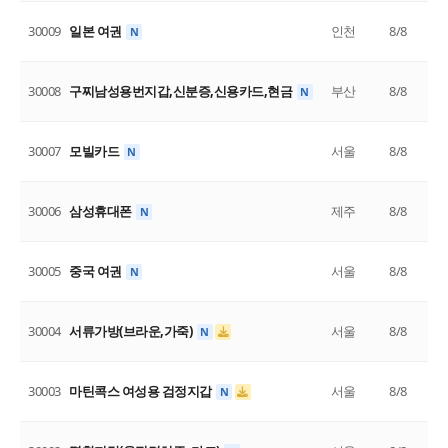
30009
일본 여권
인천
8/8
N
30008
구찌남성용번지갑,신분증,신용카드,현금
부산
8/8
N
30007
모빌카드
서울
8/8
N
30006
삼성휴대폰
제주
8/8
N
30005
중국 여권
서울
8/8
N
30004
서류가방(브라운,가죽)
서울
8/8
N
30003
마틴콕스 여성용 검정지갑
서울
8/8
N