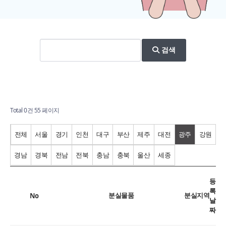
검색
Total 0건
55 페이지
전체
서울
경기
인천
대구
부산
제주
대전
광주
강원
경남
경북
전남
전북
충남
충북
울산
세종
등
록
분실물품
분실지역
No
날
짜