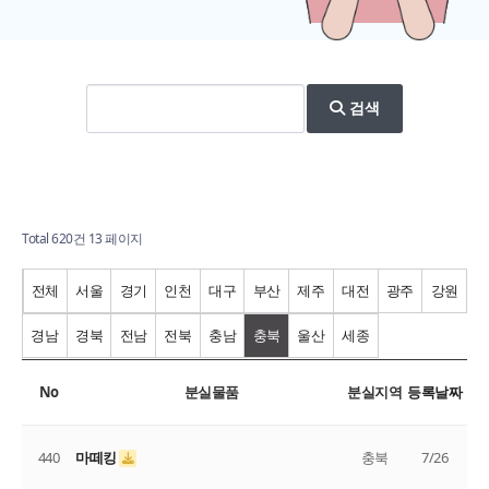
검색
Total 620건
13 페이지
전체
서울
경기
인천
대구
부산
제주
대전
광주
강원
경남
경북
전남
전북
충남
충북
울산
세종
No
분실물품
분실지역
등록날짜
440
마떼킹
충북
7/26