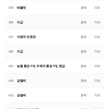
439
테블릿
충북
7/26
438
지갑
충북
7/26
437
자동차 번호판
충북
7/26
436
지갑
충북
7/26
435
농협 통장 1개, 우체국 통장 1개, 현금
충북
7/26
434
금팔찌
충북
7/26
433
금팔찌
충북
7/26