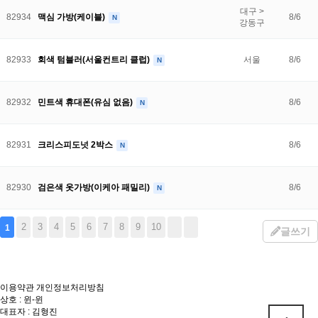
대구 >
82934
맥심 가방(케이블)
8/6
N
강동구
82933
회색 텀블러(서울컨트리 클럽)
서울
8/6
N
82932
민트색 휴대폰(유심 없음)
8/6
N
82931
크리스피도넛 2박스
8/6
N
82930
검은색 옷가방(이케아 패밀리)
8/6
N
2
3
4
5
6
7
8
9
10
1
글쓰기
이용약관
개인정보처리방침
상호 : 윈-윈
대표자 : 김형진