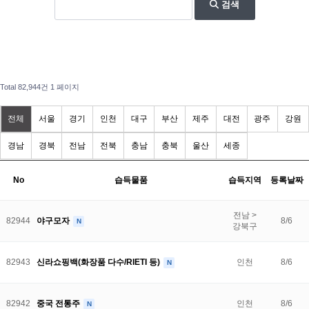
검색
Total 82,944건
1 페이지
전체
서울
경기
인천
대구
부산
제주
대전
광주
강원
경남
경북
전남
전북
충남
충북
울산
세종
No
습득물품
습득지역
등록날짜
전남 >
82944
야구모자
8/6
N
강북구
82943
신라쇼핑백(화장품 다수/RIETI 등)
인천
8/6
N
82942
중국 전통주
인천
8/6
N