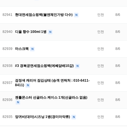
82941
현대면세점쇼핑백(볼앤체인가방 다수)
인천
8/6
N
82940
디올 향수 100ml 1병
인천
8/6
N
82939
마스크팩
인천
8/6
N
82938
#3 경복궁면세점쇼핑백(에쎄담배10갑)
인천
8/6
N
검정색 캐리어 잠김상태 (승객 연락처 : 010-6411-
82937
인천
8/6
8411)
N
젠틀몬스터 선글라스 케이스 1개(선글라스 없음)
82936
인천
8/6
N
82935
양귀비(대마)시즈닝 1병(경미마약류)
인천
8/6
N