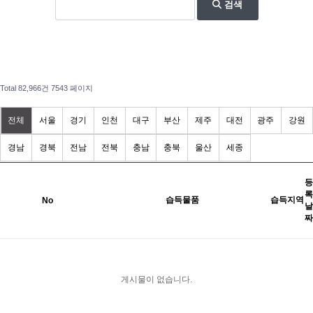
검색
Total 82,966건
7543 페이지
전체
서울
경기
인천
대구
부산
제주
대전
광주
강원
경남
경북
전남
전북
충남
충북
울산
세종
등
록
습득물품
습득지역
No
날
짜
게시물이 없습니다.